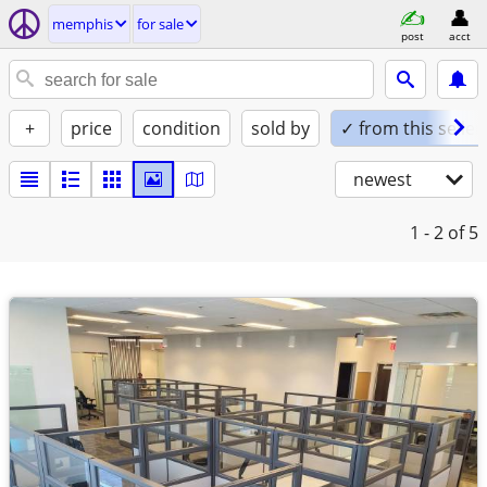
memphis
for sale
post
acct
+
price
condition
sold by
✓ from this seller
newest
1 - 2
of 5