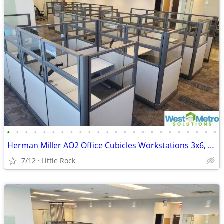
•
•
•
•
•
•
•
•
•
•
•
•
•
•
•
•
•
•
•
•
•
•
•
•
Herman Miller AO2 Office Cubicles Workstations 3x6, 5x5, 5x6, 6x6, 6x7, 6x8, 8x8
7/12
Little Rock