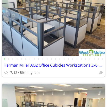
•
•
•
•
•
•
•
•
•
•
•
•
•
•
•
•
•
•
•
•
•
•
•
•
Herman Miller AO2 Office Cubicles Workstations 3x6, 5x5, 5x6, 6x6, 6x7, 6x8, 8x8
7/12
Birmingham