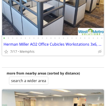
•
•
•
•
•
•
•
•
•
•
•
•
•
•
•
•
•
•
•
•
•
•
•
•
Herman Miller AO2 Office Cubicles Workstations 3x6, 5x5, 5x6, 6x6, 6x7, 6x8, 8x8
7/17
Memphis
more from nearby areas (sorted by distance)
search a wider area