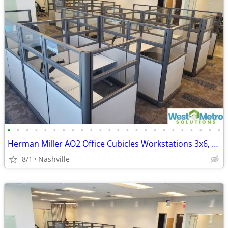
•
•
•
•
•
•
•
•
•
•
•
•
•
•
•
•
•
•
•
•
•
•
•
•
Herman Miller AO2 Office Cubicles Workstations 3x6, 5x5, 5x6, 6x6, 6x7, 6x8, 8x8
8/1
Nashville